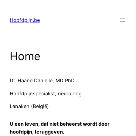
Ga
naar
Hoofdpijn.be
de
inhoud
Home
Dr. Haane Danielle, MD PhD
Hoofdpijnspecialist, neuroloog
Lanaken (België)
U een leven, dat niet beheerst wordt door
hoofdpijn, teruggeven.